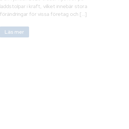
laddstolpar i kraft, vilket innebär stora
förändringar för vissa företag och [...]
Läs mer