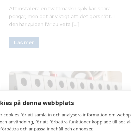
Att installera en tvättmaskin själv kan spara
pengar, men det är viktigt att det görs rätt. I
den här guiden får du veta [...]
Läs mer
kies på denna webbplats
r cookies för att samla in och analysera information om webbp
och användning, för att förbättra funktioner kopplade till socia
t förbättra och anpassa innehåll och annonser.