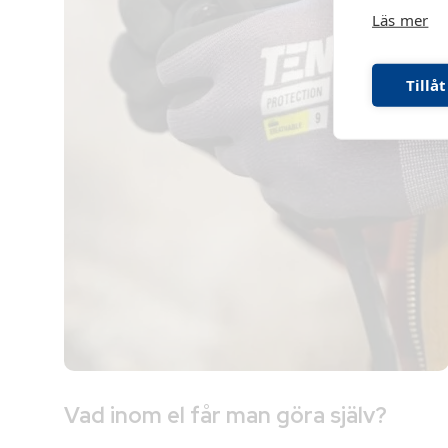
Läs mer
Tillåt
Vad inom el får man göra själv?