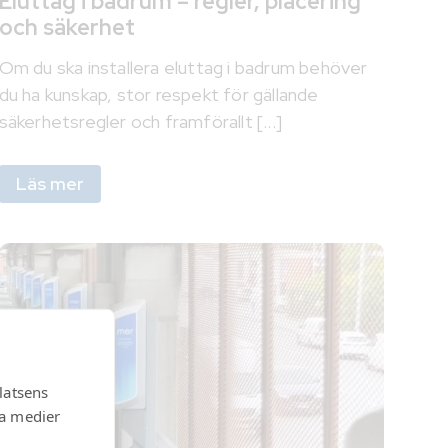
Eluttag i badrum – regler, placering
och säkerhet
Om du ska installera eluttag i badrum behöver
du ha kunskap, stor respekt för gällande
säkerhetsregler och framförallt [...]
Läs mer
latsens
la medier