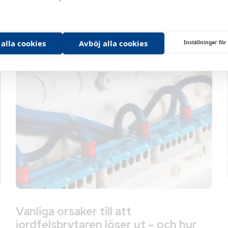
 alla cookies
Avböj alla cookies
Inställningar för
Vanliga orsaker till att
jordfelsbrytaren löser ut – och hur